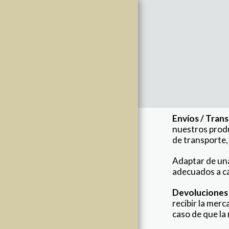
Envíos / Tran
nuestros produ
de transporte,
PÁGINA DE INICIO
Adaptar de una
TIENDA
adecuados a ca
MI HISTORIA
Devoluciones
CONTACTO
recibir la mer
caso de que la
ENVIOS Y