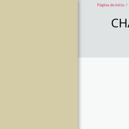
Página de inicio
CH
PÁGINA DE INICIO
TIENDA
MI HISTORIA
CONTACTO
ENVIOS Y