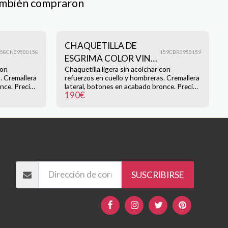
ambién compraron
CHAQUETILLA DE
158CN09500158
159CBR0950159
ESGRIMA COLOR VINO
con
Chaquetilla ligera sin acolchar con
REFORZADA
. Cremallera
refuerzos en cuello y hombreras. Cremallera
nce. Precio
lateral, botones en acabado bronce. Precio
190
€
nto de 10€
190,00 € talla (M) con incremento de 10€
por talla adicional. Haz clic en la imagen para
ampliar
DE INICIO
TIENDA
MI HISTORIA
CONTACTO
Y DEVOLUCIONES
ESCUELAS DE ESGRIMA
SUSCRIBIRSE