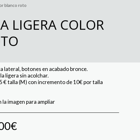
lor blanco roto
A LIGERA COLOR
OTO
a lateral, botones en acabado bronce.
a ligera sin acolchar.
5 € talla (M) con incremento de 10€ por talla
n la imagen para ampliar
00
€