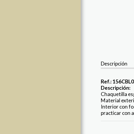
DEVOLUCIONES
ESCUELAS DE
ESGRIMA
Descripción
Ref.:
156CBL0
Descripción:
Chaquetilla esg
Material exter
Interior con fo
practicar con a