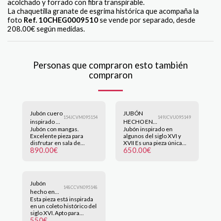
acolchado y forrado con fibra transpirable.
La chaquetilla granate de esgrima histórica que acompaña la
foto
Ref. 10CHEG0009510
se vende por separado, desde
208.00€ según medidas.
Personas que compraron esto también
compraron
Jubón cuero
JUBÓN
154JCVM095154
149JCVU095149
inspirado en
HECHO EN
Jubón con mangas.
Jubón inspirado en
el siglo XVI
CUERO
Excelente pieza para
algunos del siglo XVI y
VACUNO
disfrutar en sala de
XVII Es una pieza única
890.00
€
650.00
€
esgrima histórica como
para una talla M y L. Como
prenda protectora,
para alguien que tiene
también para recreación
contorno de pecho de
histórica o teatro. Esta
100 a 110cm y altura de
pieza corresponde a talla
170 a 178 cm Ver más
Jubón
L (según las medidas
detalles en (Descripción
148CCVN095148
puede que sirva también
adicional) Consultar en
hecho en
para M) Ver más detalles
administrador@nicofuduli.com
Esta pieza está inspirada
cuero
en (Descripción
Haz clic en la imagen para
en un coleto histórico del
vacuno
adicional) Consultar en
ampliar.
siglo XVI. Apto para
negro
administrador@nicofuduli.com
550
€
protección en la práctica