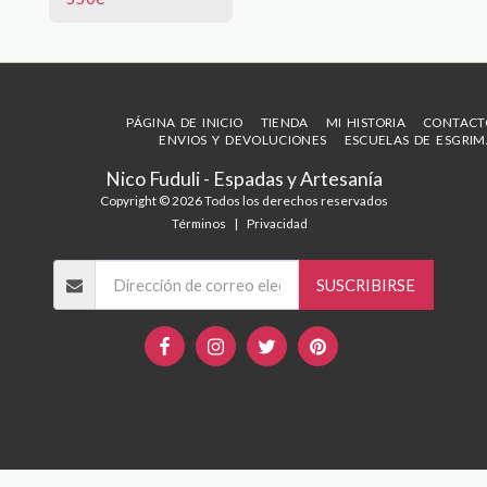
Haz clic en la imagen para
de esgrima histórica.
ampliar
Precio base talla (M) *
550,00€ Por cada talla
mayor se incrementará
20,00€* por talla. Para
otros colores y medidas
consultar en:
pedidos@nicofuduli.com
PÁGINA DE INICIO
TIENDA
MI HISTORIA
CONTACT
Haz clic en la imagen para
ENVIOS Y DEVOLUCIONES
ESCUELAS DE ESGRIM
ampliar.
Nico Fuduli - Espadas y Artesanía
Copyright © 2026 Todos los derechos reservados
Términos
|
Privacidad
SUSCRIBIRSE